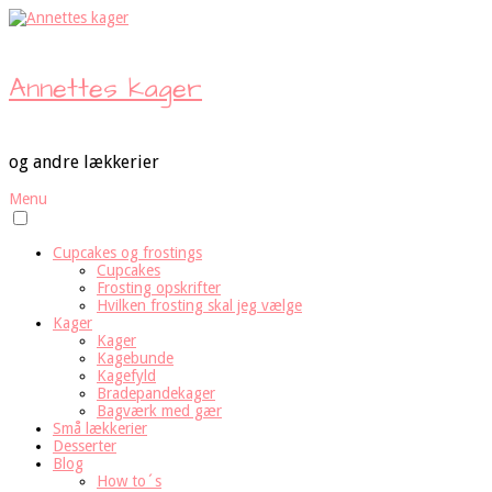
Annettes kager
og andre lækkerier
Menu
Cupcakes og frostings
Cupcakes
Frosting opskrifter
Hvilken frosting skal jeg vælge
Kager
Kager
Kagebunde
Kagefyld
Bradepandekager
Bagværk med gær
Små lækkerier
Desserter
Blog
How to´s