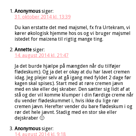
Anonymous
siger:
31. oktober 2014 kl. 13:39
Du kan erstatte det med majsmel, fx fra Urtekram, vi
kører økologisk hjemme hos os og vi bruger majsmel
istedet for maizena til rigtig mange ting.
Annette
siger:
14. august 2014 kl. 21:47
Ja det burde hjælpe på mængden når du tilføjer
flødeskum:). Og ja det er okay at du har lavet cremen
idag. Jeg plejer selv at gå igang med fyldet 2 dage før
kagen skal spises:). Start med at røre cremen jævn
med en ske eller dej skraber. Den sætter sig lidt af at
stå og der vil komme klumper i din færdige creme når
du vender flødeskummet i, hvis ikke du lige rør
cremen jævn. Herefter vender du bare flødeskum i og
rør det hele jævnt. Stadig med en stor ske eller
dejskraber 🙂
Anonymous
siger:
14. august 2014 kl. 9:18