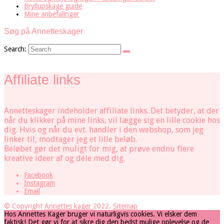
Bryllupskage guide
Mine anbefalinger
Søg på Annetteskager
Search:
Affiliate links
Annetteskager indeholder affiliate links. Det betyder, at der
når du klikker på mine links, vil lægge sig en lille cookie hos
dig. Hvis og når du evt. handler i den webshop, som jeg
linker til, modtager jeg et lille beløb.
Beløbet gør det muligt for mig, at prøve endnu flere
kreative ideer af og dele med dig.
Facebook
Instagram
Email
© Copyright
Annettes kager
2022
.
Sitemap
Hos Annettes Kager bruger vi naturligvis cookies. Vi elsker dem
faktisk! Det gør vi for at sikre dig den bedst mulige oplevelse og de