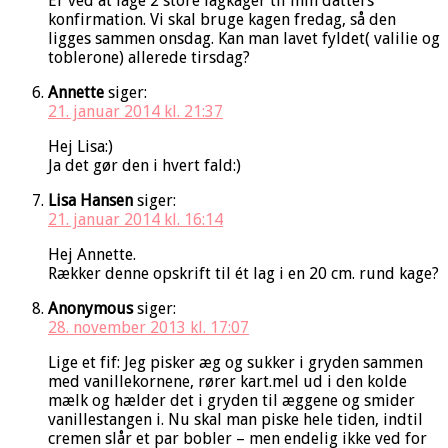
Er ved at lage 2 store lagkager til min datters
konfirmation. Vi skal bruge kagen fredag, så den
ligges sammen onsdag. Kan man lavet fyldet( valilie og
toblerone) allerede tirsdag?
Annette
siger:
21. januar 2014 kl. 21:37
Hej Lisa:)
Ja det gør den i hvert fald:)
Lisa Hansen
siger:
21. januar 2014 kl. 16:14
Hej Annette.
Rækker denne opskrift til ét lag i en 20 cm. rund kage?
Anonymous
siger:
28. november 2013 kl. 17:07
Lige et fif: Jeg pisker æg og sukker i gryden sammen
med vanillekornene, rører kart.mel ud i den kolde
mælk og hælder det i gryden til æggene og smider
vanillestangen i. Nu skal man piske hele tiden, indtil
cremen slår et par bobler – men endelig ikke ved for