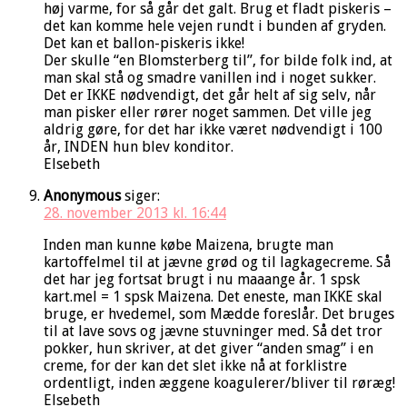
høj varme, for så går det galt. Brug et fladt piskeris –
det kan komme hele vejen rundt i bunden af gryden.
Det kan et ballon-piskeris ikke!
Der skulle “en Blomsterberg til”, for bilde folk ind, at
man skal stå og smadre vanillen ind i noget sukker.
Det er IKKE nødvendigt, det går helt af sig selv, når
man pisker eller rører noget sammen. Det ville jeg
aldrig gøre, for det har ikke været nødvendigt i 100
år, INDEN hun blev konditor.
Elsebeth
Anonymous
siger:
28. november 2013 kl. 16:44
Inden man kunne købe Maizena, brugte man
kartoffelmel til at jævne grød og til lagkagecreme. Så
det har jeg fortsat brugt i nu maaange år. 1 spsk
kart.mel = 1 spsk Maizena. Det eneste, man IKKE skal
bruge, er hvedemel, som Mædde foreslår. Det bruges
til at lave sovs og jævne stuvninger med. Så det tror
pokker, hun skriver, at det giver “anden smag” i en
creme, for der kan det slet ikke nå at forklistre
ordentligt, inden æggene koagulerer/bliver til røræg!
Elsebeth