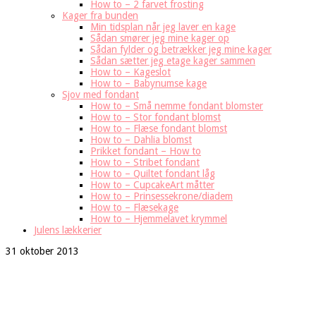
How to – 2 farvet frosting
Kager fra bunden
Min tidsplan når jeg laver en kage
Sådan smører jeg mine kager op
Sådan fylder og betrækker jeg mine kager
Sådan sætter jeg etage kager sammen
How to – Kageslot
How to – Babynumse kage
Sjov med fondant
How to – Små nemme fondant blomster
How to – Stor fondant blomst
How to – Flæse fondant blomst
How to – Dahlia blomst
Prikket fondant – How to
How to – Stribet fondant
How to – Quiltet fondant låg
How to – CupcakeArt måtter
How to – Prinsessekrone/diadem
How to – Flæsekage
How to – Hjemmelavet krymmel
Julens lækkerier
31 oktober 2013