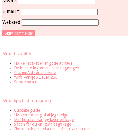
Navn
*
E-mail
*
Websted
Mine favoritter
Hvilke redskaber er gode at have
De bedste ingredienser til bagningen
KitchenAid røremaskine
Wilfa Vanilje XL ICM 2SB
Sprøjteposer
Mine tips til din bagning
Cupcake guide
Hvilken frosting skal jeg vælge
Min tidsplan når jeg laver en kage
Sådan får du en jævn bagt kage
Flotte og høje lagkager – sådan gør du det