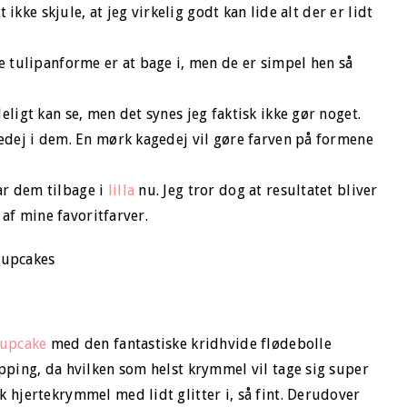
t ikke skjule, at jeg virkelig godt kan lide alt der er lidt
e tulipanforme er at bage i, men de er simpel hen så
eligt kan se, men det synes jeg faktisk ikke gør noget.
gedej i dem. En mørk kagedej vil gøre farven på formene
ar dem tilbage i
lilla
nu. Jeg tror dog at resultatet bliver
n af mine favoritfarver.
upcake
med den fantastiske kridhvide flødebolle
pping, da hvilken som helst krymmel vil tage sig super
 hjertekrymmel med lidt glitter i, så fint. Derudover