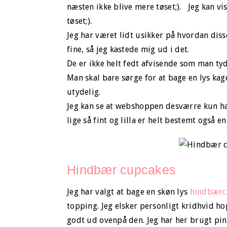
næsten ikke blive mere tøset;).
Jeg kan vis
tøset;).
Jeg har været lidt usikker på hvordan diss
fine, så jeg kastede mig ud i det.
De er ikke helt fedt afvisende som man tyd
Man skal bare sørge for at bage en lys ka
utydelig.
Jeg kan se at webshoppen desværre kun h
lige så fint og lilla er helt bestemt også e
Hindbær cupcakes
Jeg har valgt at bage en skøn lys
h
indbærc
topping. Jeg elsker personligt kridhvid ho
godt ud ovenpå den. Jeg har her brugt pink