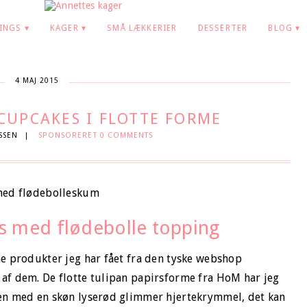
INGS
KAGER
SMÅ LÆKKERIER
DESSERTER
BLOG
4 MAJ 2015
CUPCAKES I FLOTTE FORME
SSEN
|
SPONSORERET
0 COMMENTS
 med flødebolle topping
ne produkter jeg har fået fra den tyske webshop
 af dem. De flotte tulipan papirsforme fra HoM har jeg
mmen med en skøn lyserød glimmer hjertekrymmel, det kan