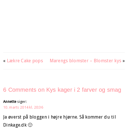
«
Lækre Cake pops
Marengs blomster – Blomster kys
»
6 Comments on Kys kager i 2 farver og smag
Annette
siger:
10. marts 2014 kl. 20:36
Ja øverst på bloggen i højre hjørne. Så kommer du til
Dinkage.dk 🙂