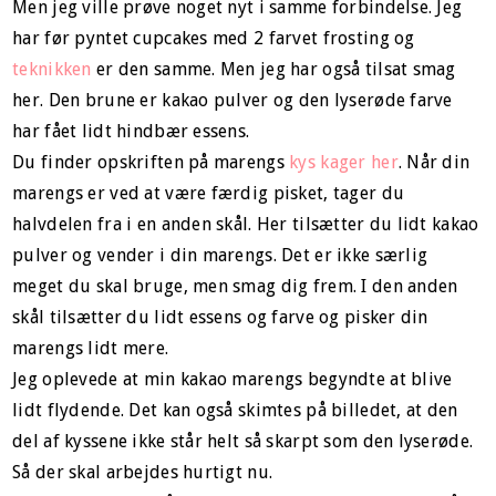
Men jeg ville prøve noget nyt i samme forbindelse. Jeg
har før pyntet cupcakes med 2 farvet frosting og
teknikken
er den samme. Men jeg har også tilsat smag
her. Den brune er kakao pulver og den lyserøde farve
har fået lidt hindbær essens.
Du finder opskriften på marengs
kys kager her
. Når din
marengs er ved at være færdig pisket, tager du
halvdelen fra i en anden skål. Her tilsætter du lidt kakao
pulver og vender i din marengs. Det er ikke særlig
meget du skal bruge, men smag dig frem. I den anden
skål tilsætter du lidt essens og farve og pisker din
marengs lidt mere.
Jeg oplevede at min kakao marengs begyndte at blive
lidt flydende. Det kan også skimtes på billedet, at den
del af kyssene ikke står helt så skarpt som den lyserøde.
Så der skal arbejdes hurtigt nu.