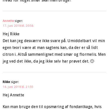
Hvad for noget smør skal man bruge?
Annette
siger:
17. juni 2018 kl. 20:58
Hej Rikke
Det kan jeg desværre ikke svare på. Umiddelbart vil min
egen teori være at man sagtens kan, da der er så lidt
citron i. Altså sammenlignet med smør og flormelis. Men
jeg ved det ikke, da jeg ikke selv har prøvet det. 🙂
Rikke
siger:
14. juni 2018 kl. 21:55
Hej Annette
Kan man bruge den til opsmøring af fondantkage, hvis