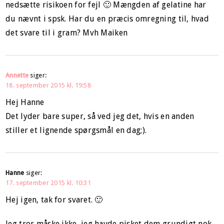
nedsætte risikoen for fejl 🙂 Mængden af gelatine har
du nævnt i spsk. Har du en præcis omregning til, hvad
det svare til i gram? Mvh Maiken
Annette
siger:
18. september 2015 kl. 19:58
Hej Hanne
Det lyder bare super, så ved jeg det, hvis en anden
stiller et lignende spørgsmål en dag;).
Hanne
siger:
17. september 2015 kl. 10:31
Hej igen, tak for svaret. 🙂
Jeg tror måske ikke, jeg havde pisket dem grundigt nok..