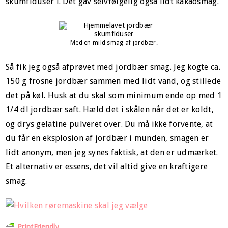
skumfiduser i. Det gav selvfølgelig også lidt kakaosmag.
Med en mild smag af jordbær.
Så fik jeg også afprøvet med jordbær smag. Jeg kogte ca.
150 g frosne jordbær sammen med lidt vand, og stillede
det på køl. Husk at du skal som minimum ende op med 1
1/4 dl jordbær saft. Hæld det i skålen når det er koldt,
og drys gelatine pulveret over. Du må ikke forvente, at
du får en eksplosion af jordbær i munden, smagen er
lidt anonym, men jeg synes faktisk, at den er udmærket.
Et alternativ er essens, det vil altid give en kraftigere
smag.
PrintFriendly